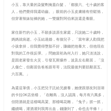
小玉，靠大量的染髮劑掩蓋白髮，「都接六、七十歲的客
人，他們覺得我還幼齒。」眼前的小玉皮膚雖有些鬆弛，
但穿著辣妹短褲的她，一雙腿對阿伯來說還是養眼。
家住新竹的小玉，不願多談原生家庭，只說她二十歲時，
媽媽就病逝。小玉結過婚，有個兒子，「當年家人勸我把
小孩拿掉，但我覺得墮胎不好，賺錢把他養大，但他現在
對我的工作很反彈。」問她當初為何入行，她只淡淡說，
是因老家發生火災，引發瓦斯爆炸，波及左右鄰居，「沒
人傷亡，但鄰居告爸爸跟哥哥，法院最後判要賠鄰居五、
六百萬。」
為還這筆債，小玉把兒子託給兄嫂養，她便跟朋友到澎湖
的卡拉OK店坐檯，「在離島，沒人認識，每月有六萬多，
但陪酒就是這檯喝高粱、那檯喝花雕，『兔子』抓一抓，
繼續喝，灌酒灌到我胃出血，錢賺到了，命也去半條！」