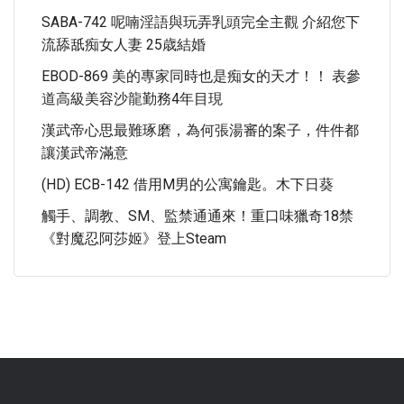
SABA-742 呢喃淫語與玩弄乳頭完全主觀 介紹您下
流舔舐痴女人妻 25歳結婚
EBOD-869 美的專家同時也是痴女的天才！！ 表參
道高級美容沙龍勤務4年目現
漢武帝心思最難琢磨，為何張湯審的案子，件件都
讓漢武帝滿意
(HD) ECB-142 借用M男的公寓鑰匙。木下日葵
觸手、調教、SM、監禁通通來！重口味獵奇18禁
《對魔忍阿莎姬》登上Steam