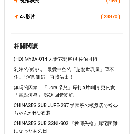
視訊聊天
( 464 )
Av影片
( 23870 )
相關閱讀
(HD) MYBA-014 人妻花開巡迴 佐伯可憐
乳妹裝假清純！最愛中空裝「超驚世乳量」罩不
住...「渾圓側奶」直接溢出！
無碼的囚禁！「Dora 朵兒」屌打A片劇情 更真實
「露點淩辱」 戲碼 回饋粉絲
CHINASES SUB JUFE-287 学園祭の模擬店で怜奈
ちゃんがHな衣装
CHINASES SUB SSNI-802 『教師失格』帰宅困難
になったあの日、