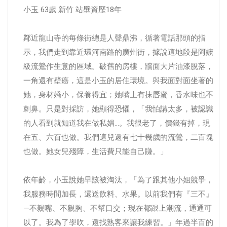
小玉 63歲 新竹 站壁資歷18年
鄰近龍山寺的每條街總是人聲鼎沸，循著電話那頭的指
示，我們走到靠近環河南路的廣州街，據說這地段是阿嬤
級流鶯作生意的區域。破舊的房樓，牆面大片油漆脫落，
一角還有壁癌，這是小玉的居住環境。與我面對面坐著的
她，身材嬌小，保養得宜；她嘴上有抹唇蜜，香水味也不
刺鼻。只是對採訪，她顯得恐懼，「我怕講太多，被認識
的人看到就知道我在做私娼…。我很老了，價錢有掉，現
在五、六百也做。我們這兒還有七十幾歲的流鶯，二百塊
也做。她女兒殘障，生活費只能自己賺。」
依年齡，小玉說她早該被淘汰，「為了跟其他小姐競爭，
我服務時間加長，還送飲料、水果。以前我們有『三不』
—不親嘴、不親胸、不幫口交；現在都跟上潮流，通通可
以了。我為了學吹，還找熟客來讓我練習。」年過半百的