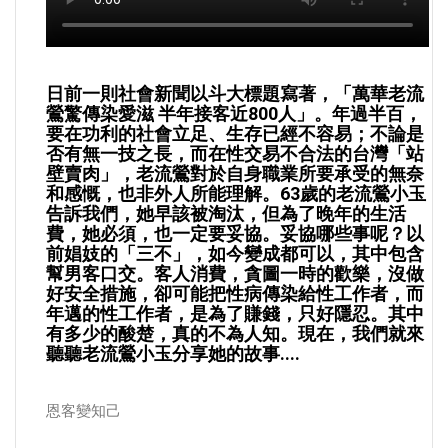
日前一則社會新聞以斗大標題寫著，「萬華老流
鶯驚傳染愛滋 半年接客近800人」。年過半百，
要在功利的社會立足、生存已經不容易；不論是
否有無一技之長，而在性交易不合法的台灣「站
壁賣肉」，老流鶯對於自身職業所要承受的無奈
和感慨，也非外人所能理解。63歲的老流鶯小玉
告訴我們，她早該被淘汰，但為了晚年的生活
費，她必須，也一定要妥協。妥協哪些事呢？以
前娼妓的「三不」，如今變成都可以，其中包含
幫男客口交。客人消費，貪圖一時的歡樂，沒做
好安全措施，卻可能把性病傳染給性工作者，而
年邁的性工作者，是為了賺錢，只好隱忍。其中
有多少的酸楚，真的不為人知。現在，我們就來
聽聽老流鶯小玉分享她的故事....
恩客變知己