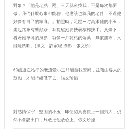
對象？「他是老點，兩、三天就來找我，不是每次都要
做，我們什麼心事都能聊，他應該也算我的老伴，不過他
好像有自己的家庭。」拍照時，足蹬三吋高跟鞋的小玉，
走起路來有些顛簸，我提醒她要扶著樓梯扶手。黃燈下，
看著她單薄的身影，就像一片乾枯的落葉，無依無靠，只
能隨風吹。(撰文：許家峻 攝影：張文玠)
63歲還在站壁的老流鶯小玉只能自我安慰，並藉由客人的
鼓勵，才能持續做下去。張文玠攝
對感情保守、堅固的小玉，即便認真喜歡上一個男人，仍
然不會說出口，只敢把他放心上。張文玠攝