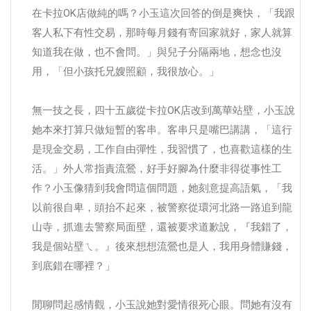
在卡拉OK店做純的嗎？小玉這次回答的倒是爽快，「我跟
客人私下有性交易，那時每月錢有寄回家就好，家人就算
知道我在做，也不會問。」與兒子分隔兩地，想念也沒
用，「但小孩托兄嫂照顧，我很放心。」
無一技之長，四十五歲從卡拉OK店改到萬華站壁，小玉說
她本來打算只做短暫的客串。客串只是嘴巴講講，「這行
是現金交易，工作自由彈性，我習慣了，也喜歡這樣的生
活。」外人常指責流鶯，好手好腳為什麼非得從事性工
作？小玉像猜到我會問這個問題，她刻意提高語氣，「我
以前很自卑，頭抬不起來，被警察從環河北路一路追到龍
山寺，抓進去警察局面壁，還被要求道歉說，『我錯了，
我是個站壁ㄟ。』後來想想流鶯也是人，我用身體賺錢，
到底錯在哪裡？」
閒聊問起感情觀，小玉說她對愛情很死心眼。問她有沒有