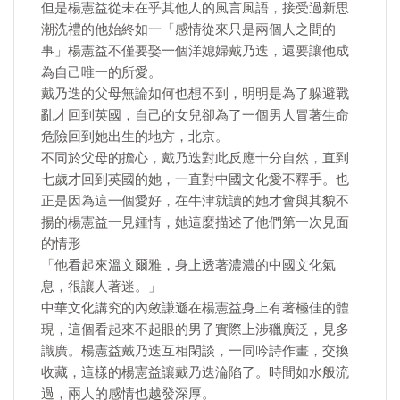
但是楊憲益從未在乎其他人的風言風語，接受過新思
潮洗禮的他始終如一「感情從來只是兩個人之間的
事」楊憲益不僅要娶一個洋媳婦戴乃迭，還要讓他成
為自己唯一的所愛。
戴乃迭的父母無論如何也想不到，明明是為了躲避戰
亂才回到英國，自己的女兒卻為了一個男人冒著生命
危險回到她出生的地方，北京。
不同於父母的擔心，戴乃迭對此反應十分自然，直到
七歲才回到英國的她，一直對中國文化愛不釋手。也
正是因為這一個愛好，在牛津就讀的她才會與其貌不
揚的楊憲益一見鍾情，她這麼描述了他們第一次見面
的情形
「他看起來溫文爾雅，身上透著濃濃的中國文化氣
息，很讓人著迷。」
中華文化講究的內斂謙遜在楊憲益身上有著極佳的體
現，這個看起來不起眼的男子實際上涉獵廣泛，見多
識廣。楊憲益戴乃迭互相閑談，一同吟詩作畫，交換
收藏，這樣的楊憲益讓戴乃迭淪陷了。時間如水般流
過，兩人的感情也越發深厚。