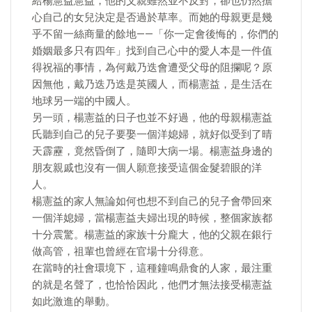
給楊憲益憲益，他的父親雖然並不反對，卻也仍然擔
心自己的女兒決定是否過於草率。而她的母親更是幾
乎不留一絲商量的餘地——「你一定會後悔的，你們的
婚姻最多只有四年」找到自己心中的愛人本是一件值
得祝福的事情，為何戴乃迭會遭受父母的阻攔呢？原
因無他，戴乃迭乃迭是英國人，而楊憲益，是生活在
地球另一端的中國人。
另一頭，楊憲益的日子也並不好過，他的母親楊憲益
氏聽到自己的兒子要娶一個洋媳婦，就好似受到了晴
天霹靂，竟然昏倒了，隨即大病一場。楊憲益身邊的
朋友親戚也沒有一個人願意接受這個金髮碧眼的洋
人。
楊憲益的家人無論如何也想不到自己的兒子會帶回來
一個洋媳婦，當楊憲益夫婦出現的時候，整個家族都
十分震驚。楊憲益的家族十分龐大，他的父親在銀行
做高管，祖輩也曾經在官場十分得意。
在當時的社會環境下，這種鐘鳴鼎食的人家，最注重
的就是名聲了，也恰恰因此，他們才無法接受楊憲益
如此激進的舉動。