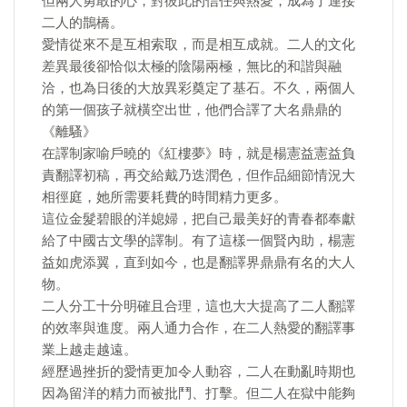
但兩人勇敢的心，對彼此的信任與熱愛，成為了連接
二人的鵲橋。
愛情從來不是互相索取，而是相互成就。二人的文化
差異最後卻恰似太極的陰陽兩極，無比的和諧與融
洽，也為日後的大放異彩奠定了基石。不久，兩個人
的第一個孩子就橫空出世，他們合譯了大名鼎鼎的
《離騷》
在譯制家喻戶曉的《紅樓夢》時，就是楊憲益憲益負
責翻譯初稿，再交給戴乃迭潤色，但作品細節情況大
相徑庭，她所需要耗費的時間精力更多。
這位金髮碧眼的洋媳婦，把自己最美好的青春都奉獻
給了中國古文學的譯制。有了這樣一個賢內助，楊憲
益如虎添翼，直到如今，也是翻譯界鼎鼎有名的大人
物。
二人分工十分明確且合理，這也大大提高了二人翻譯
的效率與進度。兩人通力合作，在二人熱愛的翻譯事
業上越走越遠。
經歷過挫折的愛情更加令人動容，二人在動亂時期也
因為留洋的精力而被批鬥、打擊。但二人在獄中能夠