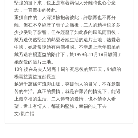
堅強的挺下來，也正是靠著兩個人分離時也心心念
念，一直牽掛的彼此。
重獲自由的二人深深擁抱著彼此，許願再也不再分
離。但在不幸經歷了喪子之痛後，二人的精神也多多
少少受到了影響，但在經歷了如此多的風風雨雨後，
戴乃迭仍然堅定的熱愛著她生活的這片土地，熱愛著
中國，她常常說她有兩個祖國。不幸患上老年痴呆的
戴乃迭在楊憲益的陪伴下，於1999年11月18日離開了
她深愛的這片土地。
10年後在為夫人過完十周年死忌後的第五天，94歲的
楊憲益憲益溘然長逝
越過千萬條河流與山脈，突破他人的目光，不在意艱
苦的生活。真正的愛情，就是在艱苦的情況下，能過
上最幸福的生活。二人傳奇的愛情，也不禁令人希
望，世上有情人，都能夠堅強，幸福的走下去
文/劉白惜