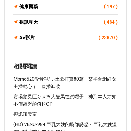
健康醫藥
( 197 )
視訊聊天
( 464 )
Av影片
( 23870 )
相關閱讀
Momo520影音視訊-土豪打賞80萬，某平台網紅女
主播動心了，直播卸妝
賣場驚見巨ㄉㄨㄞ大隻馬在試帽子！神到本人才知
不僅超兇顏值也OP
視訊聊天室
(HD) VENU-984 巨乳大嫂的胸部誘惑～巨乳大嫂溫