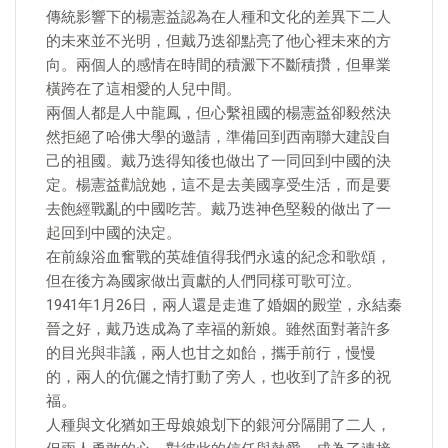
傳統影響下的楊憲益認為在人種和文化的差異下二人
的未來並不光明，但戴乃迭卻點亮了他心裡未來的方
向。兩個人的感情在時間的積澱下不斷積攢，但畢業
橫跨在了這相愛的人兒中間。
兩個人都是人中龍鳳，但心繫祖國的楊憲益卻毅然決
然拒絕了哈佛大學的邀請，準備回到西南聯大建設自
己的祖國。戴乃迭得知後也做出了一同回到中國的決
定。楊憲益勸說她，這不是去美國享受生活，而是要
去飽經戰亂的中國吃苦。戴乃迭神色堅毅的做出了一
起回到中國的決定。
在前線浴血奮戰的英雄值得我們永遠的紀念和歌頌，
但在後方為國家做出貢獻的人們同樣可歌可泣。
1941年1月26日，兩人還是走進了婚姻的殿堂，永結秦
晉之好，戴乃迭成為了幸福的新娘。雖然面對著許多
的目光與非議，兩人也甘之如飴，攜手前行，慢慢
的，兩人的伉儷之情打動了旁人，也收到了許多的祝
福。
人種與文化猶如王母娘娘划下的銀河分隔開了二人，