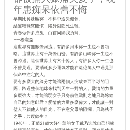
年患痴呆依舊不悔
早期比翼赴幽冥，不料中途失健翎。
結髮糟糠貧賤慣，陷身囹圄死生輕。
青春做伴多成鬼，白首同歸我負卿。
——楊憲益
這世界有無數條河流，有許多河水你一生也不曾領
略。這世界上有千萬條山巒。有許多山峰你一生也不
曾跨過。這個世界上有六十億人，有許多人你一生也
不曾見過。要消耗多少運氣才能在這億萬人中遇見那
個命中注定的人。
要有多麼大的緣分才能讓兩個人突破東西半球的阻
隔，跨過整個地球來找到天生一對的人。愛情的力量
多麼強大，才能讓弱女子只身前往戰亂之地只為嫁給
自己的如意郎君？愛情的力量多麼偉大，才能讓一對
璧人不顧他人的目光，不在意父母的阻攔，只為執子
之手，共度餘生？
1940年，正值21歲大好年華的女子戴乃迭說自己想嫁