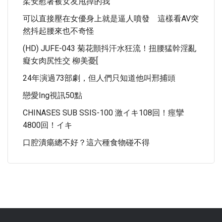
柔安慰著被女友甩掉的我
可以直接壓在女優身上就是逼人噴發 這樣看AV突
然抖起腰來也不奇怪
(HD) JUFE-043 菊花顫抖汗水狂流！扭腰猛幹淫亂
癡女肉尻性交 柳美憂[
24年演過73部劇，但人們只知道他叫邢捕頭
戀愛ing視訊50點
CHINASES SUB SSIS-100 激イキ108回！痙攣
4800回！イキ
口腔潰瘍總不好？這六種食物碰不得